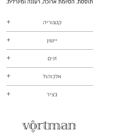
תוססת. הסיומת ארוכה, רעננה ומינרלית.
קטגוריה
יין לבן יבש
יישון
מספר חודשים בחביות ובמיכלים
זנים
ריזלינג
אלכוהול
12.5%
בציר
2022