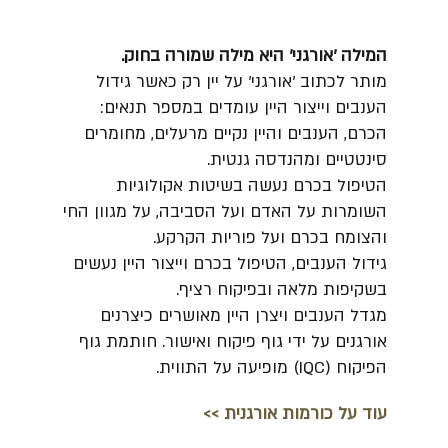
המילה 'אורגני' היא מילה שמורה בחוק.
מותר לכתוב 'אורגני' על יין רק כאשר גידול
הענבים וייצור היין עומדים במספר תנאים:
הכרם, הענבים והיין נקיים מרעלים, מחומרים
סינטטיים ומהנדסה גנטית.
הטיפול בכרם נעשה בשיטות אקולוגיות
השומרות על האדם ועל הסביבה, על מגוון החי
והצומח בכרם ועל פוריות הקרקע.
גידול הענבים, הטיפול בכרם וייצור היין נעשים
בשקיפות מלאה ובפיקוח רציף.
מגדל הענבים ויצרן היין מאושרים כיצרנים
אורגנים על ידי גוף פיקוח ואישור. חותמת גוף
הפיקוח (IQC) מופיעה על התווית.
עוד על כורמות אורגנית >>